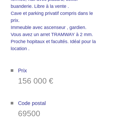
buanderie. Libre à la vente .
la
Cave et parking privatif compris dans le
copropriété
prix.
Immeuble avec ascenseur , gardien.
Vous avez un arret TRAMWAY à 2 mm.
Proche hopitaux et facultés. Idéal pour la
Plus d'informations sur
location .
le quartier
Prix
Bilan
156 000 €
énergétique
Code postal
69500