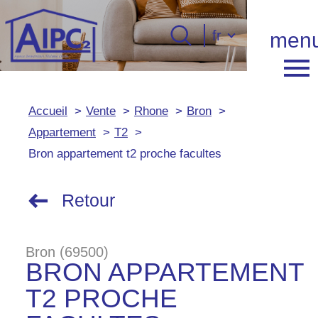
Langue
fr
men
Langue
0
Accueil
fr
Accueil
Vente
Rhone
Bron
Appartement
T2
Bron appartement t2 proche facultes
Retour
Bron (69500)
BRON APPARTEMENT
T2 PROCHE