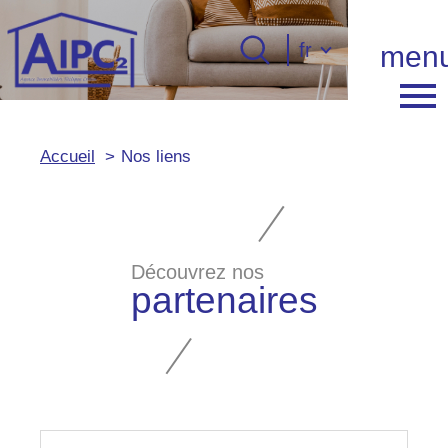
Langue
fr
men
Langue
0
Accueil
fr
Accueil
Nos liens
Découvrez nos
partenaires