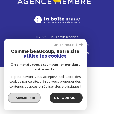
© 2022
Tous droits réservés
On en reste là
Traduction powered by Google
Nos honoraires
Comme beaucoup, notre site
Plan du site
Mentions légales
Partenaires
utilise les cookies
Admin
Politique RGPD
Cookies
On aimerait vous accompagner pendant
votre visite.
En poursuivant, vous acceptez l'utilisation des
cookies par ce site, afin de vous proposer des
contenus adaptés et réaliser des statistiques !
PARAMÉTRER
OK POUR MOI !