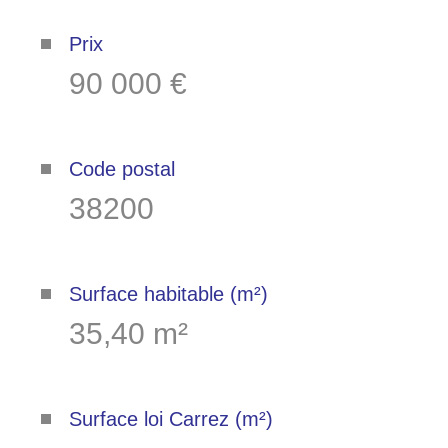
copropriété
Prix
90 000 €
Plus d'informations sur
le quartier
Code postal
38200
Bilan
énergétique
Surface habitable (m²)
35,40 m²
Surface loi Carrez (m²)