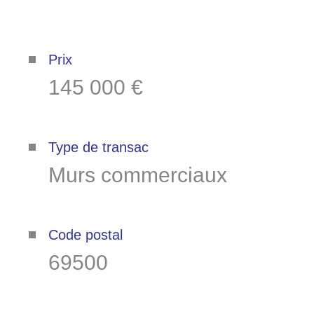
Plus d'informations sur
le quartier
Prix
145 000 €
Bilan
Type de transac
énergétique
Murs commerciaux
Code postal
69500