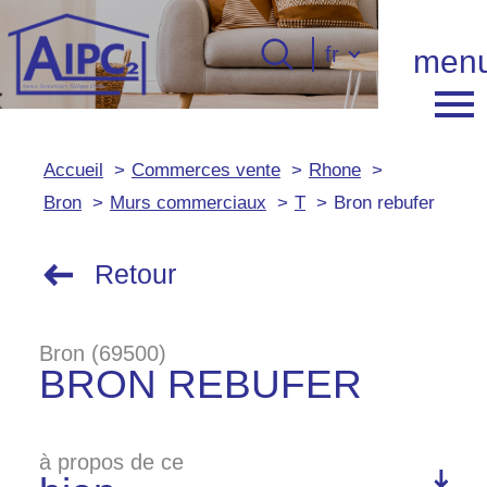
Langue
fr
men
Langue
0
Accueil
fr
Accueil
Commerces vente
Rhone
Bron
Murs commerciaux
T
Bron rebufer
Retour
Bron (69500)
BRON REBUFER
à propos de ce