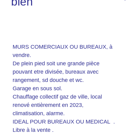
bien
Plus d'informations
financières
MURS COMERCIAUX OU BUREAUX, à
vendre.
De plein pied soit une grande pièce
pouvant etre divisée, bureaux avec
Plus de
rangement, sd douche et wc.
détails
Garage en sous sol.
Chauffage collectif gaz de ville, local
renové entièrement en 2023,
climatisation, alarme.
la
IDEAL POUR BUREAUX OU MEDICAL .
copropriété
Libre à la vente .