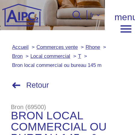
Langue
fr
men
Langue
0
Accueil
fr
Accueil
Commerces vente
Rhone
Bron
Local commercial
T
Bron local commercial ou bureau 145 m
Retour
Bron (69500)
BRON LOCAL
COMMERCIAL OU